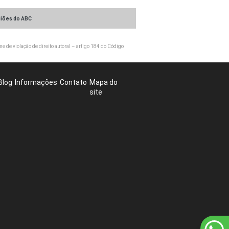
iões do ABC
e de violação de direito autoral – artigo 184 do Código
Blog
Informações
Contato
Mapa do
site