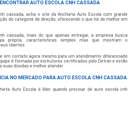
E ENCONTRAR AUTO ESCOLA CNH CASSADA
cnh cassada
, acha o site da Anchieta Auto Escola com grande
ição de categoria de direção, oferecendo o que há de melhor em
cnh cassada
, mais do que apenas entregar, a empresa busca
gia própria, características simples mas que mostram o
us clientes.
ntre em contato agora mesmo para um atendimento diferenciado
quipe é formada por instrutores certificados pelo Detran e estão
s suas dúvidas e melhor atender.
NCIA NO MERCADO PARA AUTO ESCOLA CNH CASSADA
hieta Auto Escola é líder quando precisar de
auto escola cnh