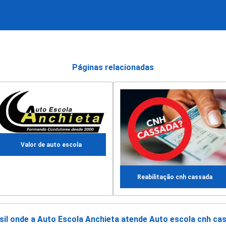
Páginas relacionadas
Valor de auto escola
Reabilitação cnh cassada
asil onde a Auto Escola Anchieta atende Auto escola cnh ca