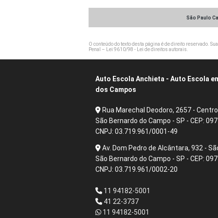
São Paulo Ca
O conteúdo do texto desta página é de direito reservado. Sua
Penal –
Lei 9610/98 - Lei de direitos autorais
.
Auto Escola Anchieta - Auto Escola 
dos Campos
Rua Marechal Deodoro, 2657 - Centro
São Bernardo do Campo - SP - CEP: 09
CNPJ: 03.719.961/0001-49
Av. Dom Pedro de Alcântara, 932 - Sã
São Bernardo do Campo - SP - CEP: 09
CNPJ: 03.719.961/0002-20
11 94182-5001
41 22-3737
11 94182-5001