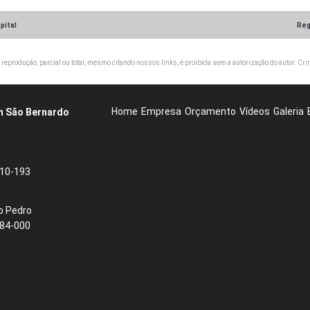
pital
Reg
 reprodução, parcial ou total, mesmo citando nossos links, é proibida sem a autorização do autor. Crim
Home
Empresa
Orçamento
Vídeos
Galeria
em São Bernardo
710-193
o Pedro
784-000