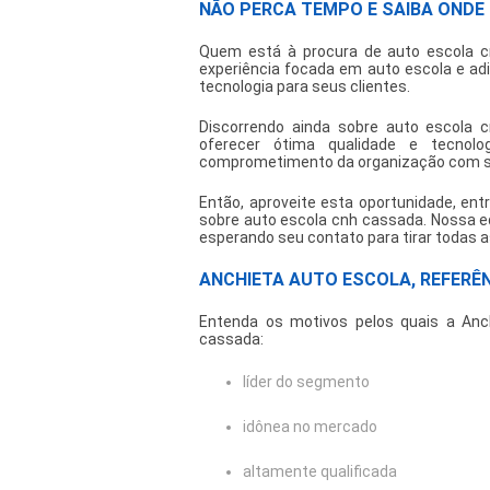
NÃO PERCA TEMPO E SAIBA OND
Quem está à procura de
auto escola 
experiência focada em auto escola e ad
tecnologia para seus clientes.
Discorrendo ainda sobre
auto escola 
oferecer ótima qualidade e tecnolo
comprometimento da organização com se
Então, aproveite esta oportunidade, e
sobre
auto escola cnh cassada
. Nossa e
esperando seu contato para tirar todas a
ANCHIETA AUTO ESCOLA, REFERÊ
Entenda os motivos pelos quais a Anc
cassada
:
líder do segmento
idônea no mercado
altamente qualificada