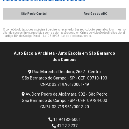
São Paulo Capital
Regiões do ABC
O conteúdo do texto desta página é de direito reservado. Sua reprodução, parcial ou total, mesmo
citando nossos links, é proibida sem a autorização do autor. Crime de violação de direito autoral
– artigo 184 do Código Penal –
Lei 9610/98 - Lei de direitos autorais
.
Auto Escola Anchieta - Auto Escola em São Bernardo
dos Campos
Rua Marechal Deodoro, 2657 - Centro
São Bernardo do Campo - SP - CEP: 09710-193
CNPJ: 03.719.961/0001-49
Av. Dom Pedro de Alcântara, 932 - São Pedro
São Bernardo do Campo - SP - CEP: 09784-000
CNPJ: 03.719.961/0002-20
11 94182-5001
41 22-3737