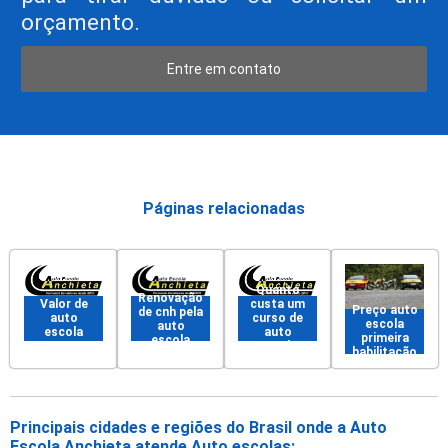
orçamento.
Entre em contato
Páginas relacionadas
Quanto
Renovação
Valor de
custa um
Preço auto
de cnh pela
auto
curso de
escola
auto
escola
auto
primeira
escola
escola
habilitação
Principais cidades e regiões do Brasil onde a Auto
Escola Anchieta atende Auto escolas: