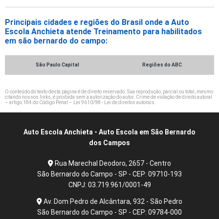
Principais cidades e regiões do Brasil onde a Auto
Escola Anchieta atende Treinamento para habilitados
em são bernardo do campo:
São Paulo Capital
Regiões do ABC
O conteúdo do texto desta página é de direito reservado. Sua reprodução, parcial ou total, mesmo
citando nossos links, é proibida sem a autorização do autor. Crime de violação de direito autoral
– artigo 184 do Código Penal –
Lei 9610/98 - Lei de direitos autorais
.
Auto Escola Anchieta - Auto Escola em São Bernardo
dos Campos
Rua Marechal Deodoro, 2657 - Centro
São Bernardo do Campo - SP - CEP: 09710-193
CNPJ: 03.719.961/0001-49
Av. Dom Pedro de Alcântara, 932 - São Pedro
São Bernardo do Campo - SP - CEP: 09784-000