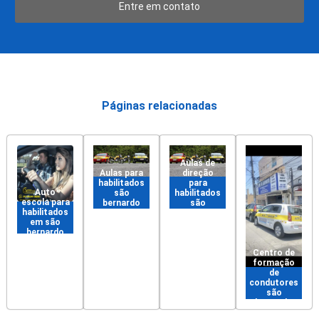
Entre em contato
Páginas relacionadas
Aulas de
Aulas para
direção
habilitados
para
Auto
são
habilitados
escola para
bernardo
são
habilitados
do campo
bernardo
em são
do campo
bernardo
do campo
Centro de
formação
de
condutores
são
bernardo
do campo