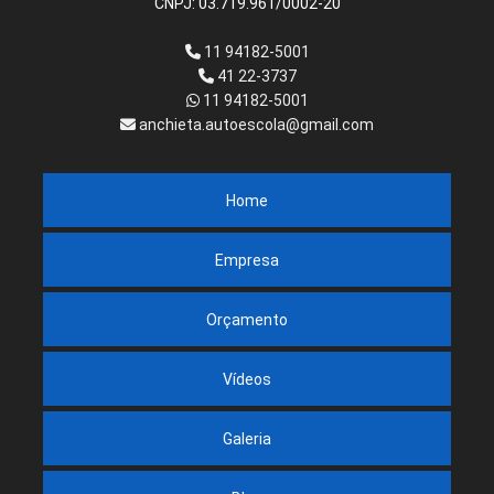
CNPJ: 03.719.961/0002-20
11 94182-5001
41 22-3737
11 94182-5001
anchieta.autoescola@gmail.com
Home
Empresa
Orçamento
Vídeos
Galeria