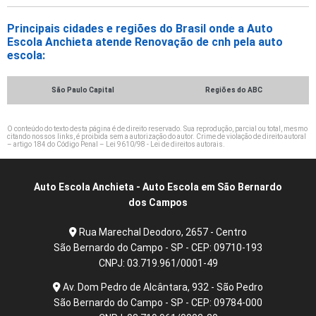
Principais cidades e regiões do Brasil onde a Auto
Escola Anchieta atende Renovação de cnh pela auto
escola:
São Paulo Capital
Regiões do ABC
O conteúdo do texto desta página é de direito reservado. Sua reprodução, parcial ou total, mesmo
citando nossos links, é proibida sem a autorização do autor. Crime de violação de direito autoral
– artigo 184 do Código Penal –
Lei 9610/98 - Lei de direitos autorais
.
Auto Escola Anchieta - Auto Escola em São Bernardo
dos Campos
Rua Marechal Deodoro, 2657 - Centro
São Bernardo do Campo - SP - CEP: 09710-193
CNPJ: 03.719.961/0001-49
Av. Dom Pedro de Alcântara, 932 - São Pedro
São Bernardo do Campo - SP - CEP: 09784-000