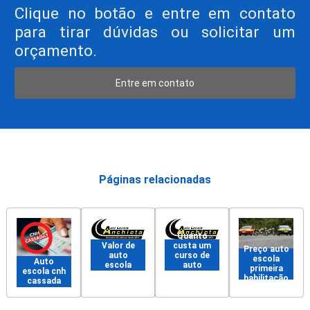
Clique no botão e entre em contato
para tirar dúvidas ou solicitar um
orçamento.
Entre em contato
Páginas relacionadas
Quanto
Valor de
custa um
Preço auto
auto
curso de
escola
Auto
escola
auto
primeira
escola cnh
escola
habilitação
cassada