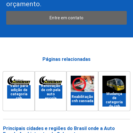
orçamento.
Entre em contato
Páginas relacionadas
Valor para
Renovação
adição de
de cnh pela
Mudança
categoria
auto
Reabilitação
de
cnh
escola
cnh cassada
categoria
da cnh
Principais cidades e regiões do Brasil onde a Auto