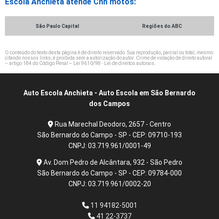
Escola Anchieta atende Cnh motos:
São Paulo Capital
Regiões do ABC
O conteúdo do texto desta página é de direito reservado. Sua reprodução, parcial ou total, mesmo
citando nossos links, é proibida sem a autorização do autor. Crime de violação de direito autoral
– artigo 184 do Código Penal –
Lei 9610/98 - Lei de direitos autorais
.
Auto Escola Anchieta - Auto Escola em São Bernardo
dos Campos
Rua Marechal Deodoro, 2657 - Centro
São Bernardo do Campo - SP - CEP: 09710-193
CNPJ: 03.719.961/0001-49
Av. Dom Pedro de Alcântara, 932 - São Pedro
São Bernardo do Campo - SP - CEP: 09784-000
CNPJ: 03.719.961/0002-20
11 94182-5001
41 22-3737