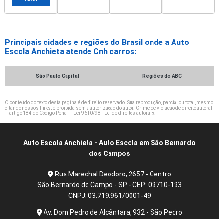
Principais cidades e regiões do Brasil onde a Auto
Escola Anchieta atende Cnh carros:
São Paulo Capital
Regiões do ABC
O conteúdo do texto desta página é de direito reservado. Sua reprodução, parcial ou total, mesmo
citando nossos links, é proibida sem a autorização do autor. Crime de violação de direito autoral
– artigo 184 do Código Penal –
Lei 9610/98 - Lei de direitos autorais
.
Auto Escola Anchieta - Auto Escola em São Bernardo
dos Campos
Rua Marechal Deodoro, 2657 - Centro
São Bernardo do Campo - SP - CEP: 09710-193
CNPJ: 03.719.961/0001-49
Av. Dom Pedro de Alcântara, 932 - São Pedro