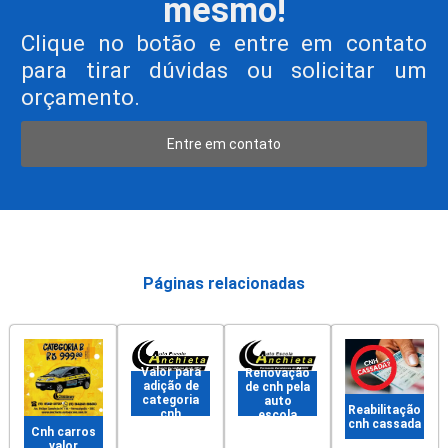
mesmo!
Clique no botão e entre em contato
para tirar dúvidas ou solicitar um
orçamento.
Entre em contato
Páginas relacionadas
Valor para
Renovação
adição de
de cnh pela
categoria
auto
Reabilitação
cnh
escola
cnh cassada
Cnh carros
valor