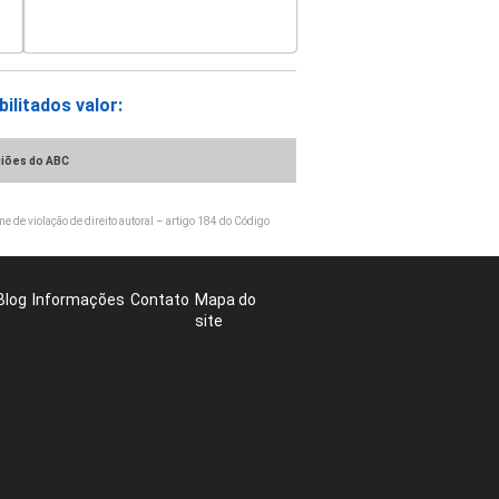
ilitados valor:
iões do ABC
e de violação de direito autoral – artigo 184 do Código
Blog
Informações
Contato
Mapa do
site