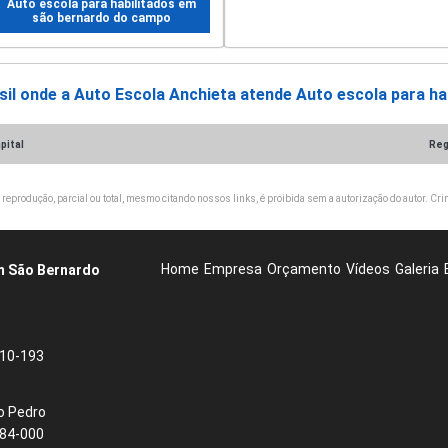
Auto escola para habilitados em
são bernardo do campo
sil onde a Auto Escola Anchieta atende Auto escola para hab
pital
Reg
 reprodução, parcial ou total, mesmo citando nossos links, é proibida sem a autorização do autor. Crim
Home
Empresa
Orçamento
Vídeos
Galeria
em São Bernardo
710-193
o Pedro
784-000