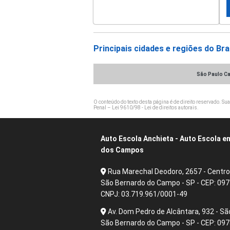
Principais cidades e regiões do Bra
São Paulo Ca
O conteúdo do texto desta página é de direito reservado. Sua
Penal –
Lei 9610/98 - Lei de direitos autorais
.
Auto Escola Anchieta - Auto Escola 
dos Campos
Rua Marechal Deodoro, 2657 - Centro
São Bernardo do Campo - SP - CEP: 09
CNPJ: 03.719.961/0001-49
Av. Dom Pedro de Alcântara, 932 - Sã
São Bernardo do Campo - SP - CEP: 09