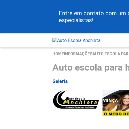
Entre em contato com um 
especialistas!
HOME
INFORMAÇÕES
AUTO ESCOLA PAR
Auto escola para h
Galeria