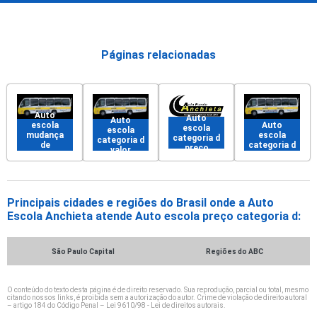
Páginas relacionadas
Auto
Auto
Auto
escola
Auto
escola
escola
mudança
escola
categoria d
categoria d
de
categoria d
preço
valor
categoria d
Principais cidades e regiões do Brasil onde a Auto
Escola Anchieta atende Auto escola preço categoria d:
São Paulo Capital
Regiões do ABC
O conteúdo do texto desta página é de direito reservado. Sua reprodução, parcial ou total, mesmo
citando nossos links, é proibida sem a autorização do autor. Crime de violação de direito autoral
– artigo 184 do Código Penal –
Lei 9610/98 - Lei de direitos autorais
.